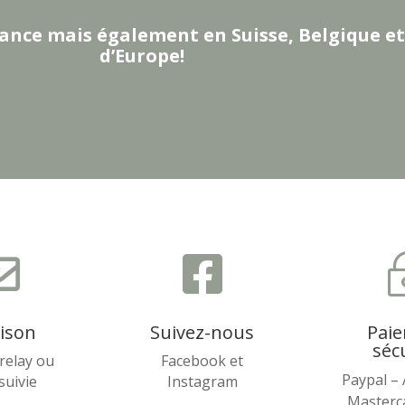
ance mais également en Suisse, Belgique et
d’Europe!


aison
Suivez-nous
Pai
séc
relay ou
Facebook et
Paypal –
 suivie
Instagram
Masterca