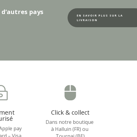
 d’autres pays
EN SAVOIR PLUS SUR LA
LIVRAISON
~

ement
Click & collect
urisé
Dans notre boutique
 Apple pay
à Halluin (FR) ou
rd – Visa
Tournai (BE)