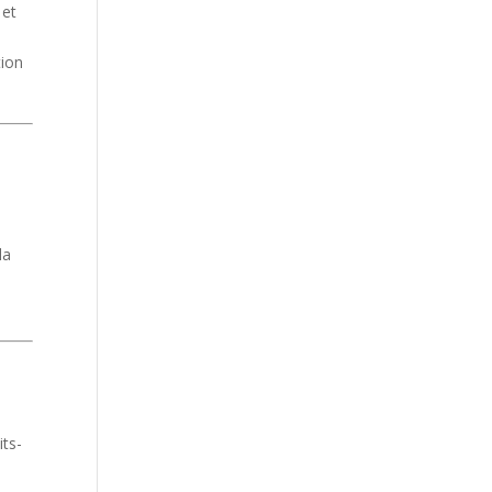
 et
tion
la
ts-