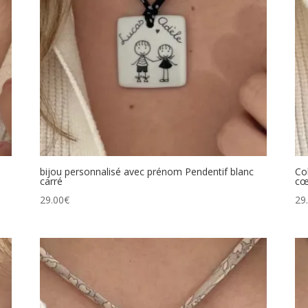
bijou personnalisé avec prénom Pendentif blanc
Co
carré
cœ
29.00
€
29