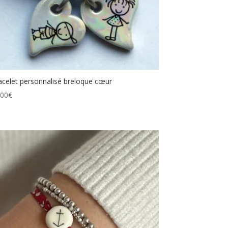
acelet personnalisé breloque cœur
.00
€