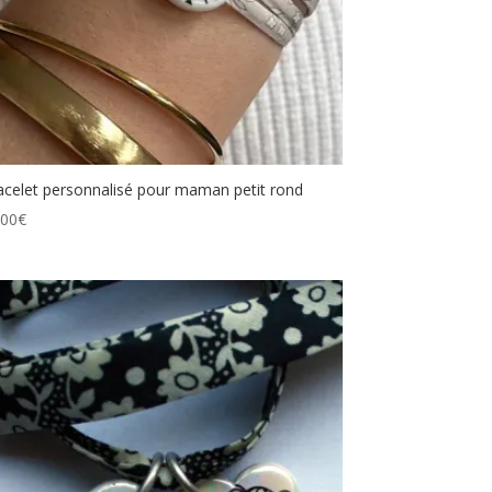
acelet personnalisé pour maman petit rond
.00
€