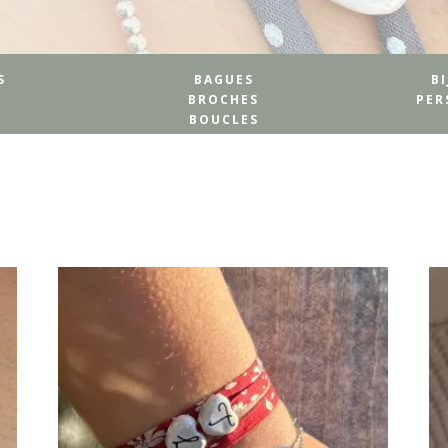
S
BAGUES
B
BROCHES
PER
BOUCLES
D'OREILLES