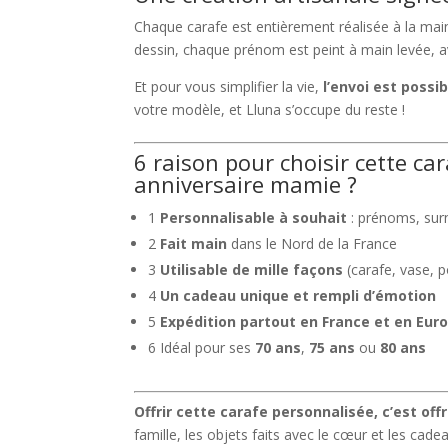
Chaque carafe est entièrement réalisée à la ma
dessin, chaque prénom est peint à main levée, a
Et pour vous simplifier la vie,
l’envoi est possi
votre modèle, et Lluna s’occupe du reste !
6 raison pour choisir cette c
anniversaire mamie ?
1
Personnalisable à souhait
: prénoms, sur
2
Fait main
dans le Nord de la France
3
Utilisable de mille façons
(carafe, vase, 
4
Un cadeau unique et rempli d’émotion
5
Expédition partout en France et en Eur
6 Idéal pour ses
70 ans
,
75 ans
ou
80 ans
Offrir cette carafe personnalisée, c’est of
famille, les objets faits avec le cœur et les cadea