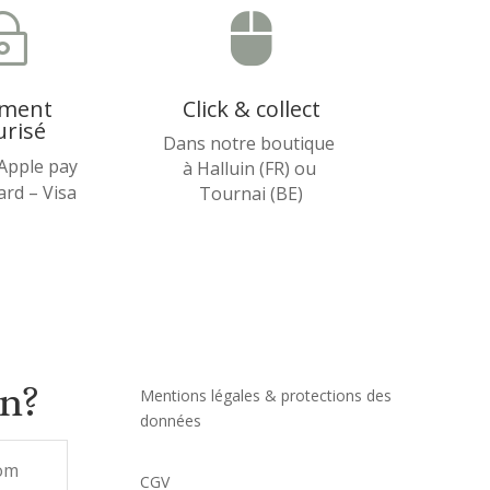
~

ement
Click & collect
urisé
Dans notre boutique
 Apple pay
à Halluin (FR) ou
rd – Visa
Tournai (BE)
on?
Mentions légales & protections des
données
CGV