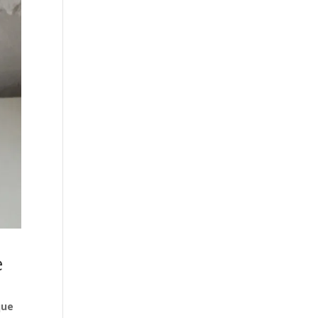
e
que