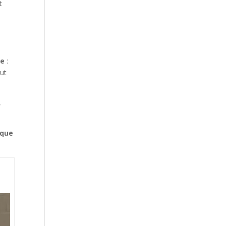
t
le
:
ut
,
ique