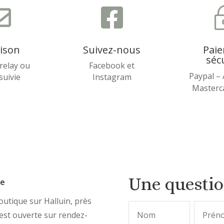


aison
Suivez-nous
Pai
séc
relay ou
Facebook et
Paypal –
 suivie
Instagram
Masterca
Une questi
ue
utique sur Halluin, près
, est ouverte sur rendez-