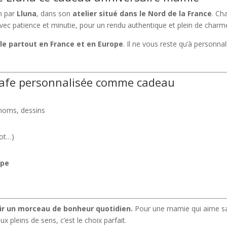
in par
Lluna
, dans son
atelier situé dans le Nord de la France
. Ch
vec patience et minutie, pour un rendu authentique et plein de charm
ble partout en France et en Europe
. Il ne vous reste qu’à personnal
arafe personnalisée comme cadeau
noms, dessins
pot…)
ope
frir un morceau de bonheur quotidien.
Pour une mamie qui aime s
ux pleins de sens, c’est le choix parfait.