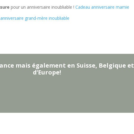
esure
pour un anniversaire inoubliable !
Cadeau anniversaire mamie
anniversaire grand-mère inoubliable
ance mais également en Suisse, Belgique et
d’Europe!