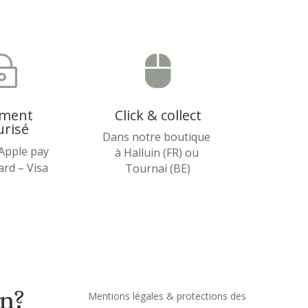
~

ement
Click & collect
urisé
Dans notre boutique
 Apple pay
à Halluin (FR) ou
rd – Visa
Tournai (BE)
on?
Mentions légales & protections des