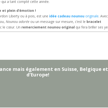
le qui a tant compté cette année.
 et plein d’émotion !
ordon Liberty ou à pois, est une
idée cadeau nounou
originale
. Avec
nou
,
Nounou adorée
ou un message sur mesure, c’est le
bracelet
ec le cœur. Un
remerciement nounou original
qui fera briller ses ye
ance mais également en Suisse, Belgique et
d’Europe!