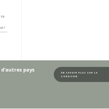
 sa
ux !
 d’autres pays
EN SAVOIR PLUS SUR LA
LIVRAISON