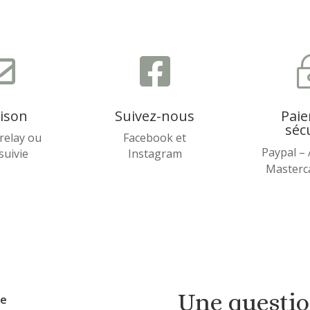


aison
Suivez-nous
Pai
séc
relay ou
Facebook et
Paypal –
 suivie
Instagram
Masterca
Une questi
ue