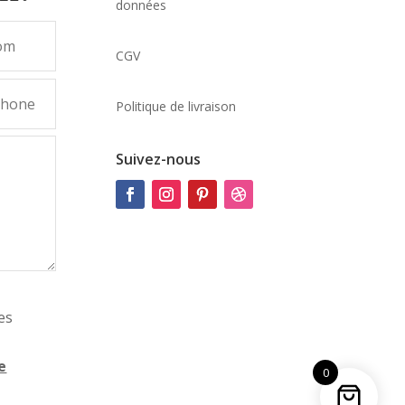
données
CGV
Politique de livraison
Suivez-nous
es
e
0