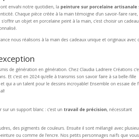
 ont envahi notre quotidien, la
peinture sur porcelaine artisanale
ticité. Chaque pièce créée à la main témoigne d’un savoir-faire rare,
ou s’offrir un objet en porcelaine peint à la main, c’est choisir un cadeau
onnalisé.
France nous réalisons à la main des cadeaux unique et originaux avec 
’exception
nsmis de génération en génération. Chez Claudia Ladriere Créations c’e
ns. Et c’est en 2024 qu’elle à transmis son savoir faire à sa belle-fille
et qui a un talent pour le dessins incroyable! Ensemble on essaie de f
al!
r sur un support blanc : c’est un
travail de précision
, nécessitant
oudres, des pigments de couleurs. Ensuite il sont mélangé avec plusieu
peinture ou comme de l’encre. Nos petits personnages naïfs que vou