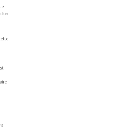
se
 d’un
cette
st
aire
rs
s