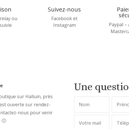
aison
Suivez-nous
Pai
séc
relay ou
Facebook et
Paypal –
 suivie
Instagram
Masterca
Une questi
ue
utique sur Halluin, près
, est ouverte sur rendez-
ontactez-nous pour venir
r 🙂