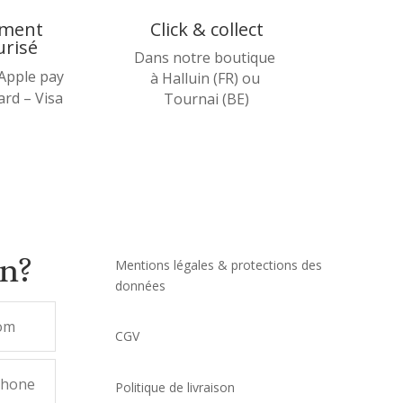
ement
Click & collect
urisé
Dans notre boutique
 Apple pay
à Halluin (FR) ou
rd – Visa
Tournai (BE)
on?
Mentions légales & protections des
données
CGV
Politique de livraison