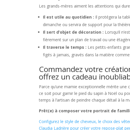
Les grands-mères aiment les attentions qui dure
Il est utile au quotidien :
Il protégera la tabl
dimanche ou servira de support pour la théière
Il sert d’objet de décoration :
Lorsqu’il n’es
fièrement sur un plan de travail ou une étagère
Il traverse le temps :
Les petits-enfants grand
figés à jamais, gravés dans la matière comme
Commandez votre création
offrez un cadeau inoubli
Parce qu’une mamie exceptionnelle mérite une cr
ce soit pour garnir le pied du sapin à Noël ou p
temps à l’artisan de peindre chaque détail à la m
Prêt(e) à composer votre portrait de famill
Configurez le style de cheveux, le choix des vêt
Claudia Ladrière pour créer votre repose-plat pe