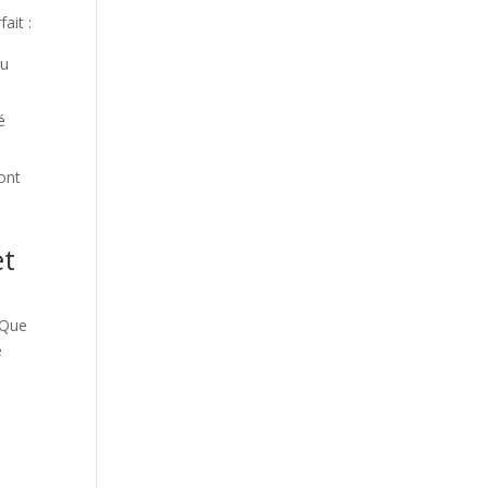
ait :
du
é
ront
et
Que
e