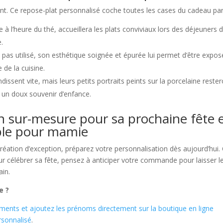
nt. Ce repose-plat personnalisé coche toutes les cases du cadeau parf
e à l’heure du thé, accueillera les plats conviviaux lors des déjeuners 
.
t pas utilisé, son esthétique soignée et épurée lui permet d’être expos
 de la cuisine.
issent vite, mais leurs petits portraits peints sur la porcelaine reste
 un doux souvenir d’enfance.
 sur-mesure pour sa prochaine fête 
able pour mamie
éation d’exception, préparez votre personnalisation dès aujourd’hui.
our célébrer sa fête, pensez à anticiper votre commande pour laisser l
ain.
e ?
ements et ajoutez les prénoms directement sur la boutique en ligne
rsonnalisé
.