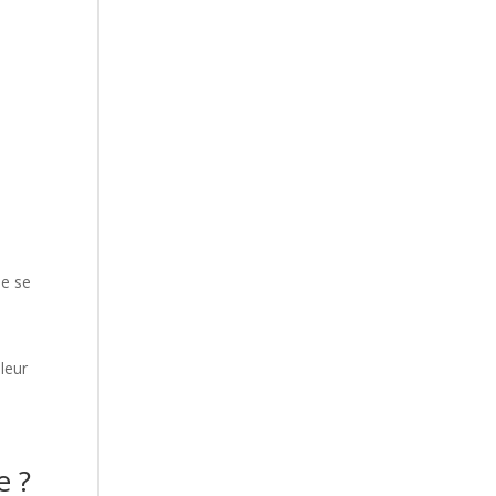
de se
leur
e ?