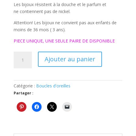
Les bijoux résistent à la douche et le parfum et
ne contiennent pas de nickel.
Attention! Les bijoux ne convient pas aux enfants de
moins de 36 mois ( 3 ans).
PIECE UNIQUE, UNE SEULE PAIRE DE DISPONIBLE
quantité
Ajouter au panier
de
Boucles
d'oreilles
blanches
Catégorie :
Boucles d'oreilles
N°18
Partager :