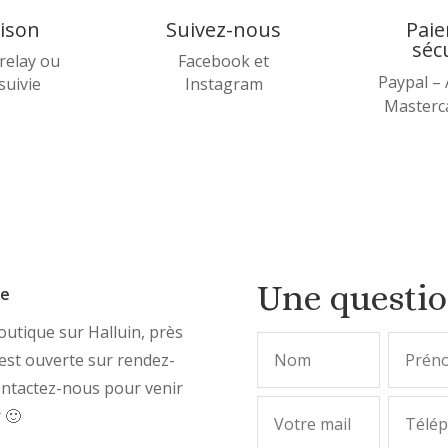
aison
Suivez-nous
Pai
séc
relay ou
Facebook et
Paypal –
 suivie
Instagram
Masterca
Une questi
ue
utique sur Halluin, près
, est ouverte sur rendez-
ontactez-nous pour venir
r 🙂