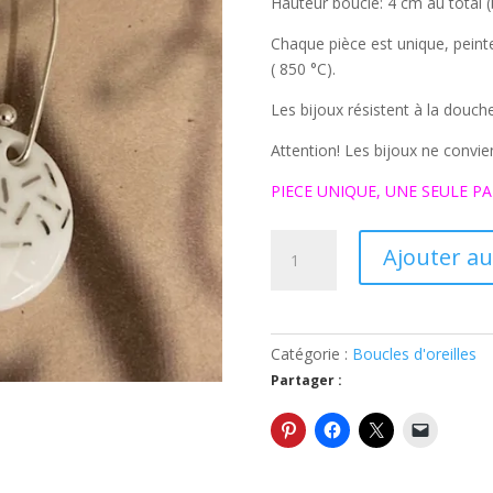
Hauteur boucle: 4 cm au total 
Chaque pièce est unique, peint
( 850 °C).
Les bijoux résistent à la douch
Attention! Les bijoux ne convie
PIECE UNIQUE, UNE SEULE PA
quantité
Ajouter au
de
Boucles
d'oreilles
platine
Catégorie :
Boucles d'oreilles
N°
Partager :
8