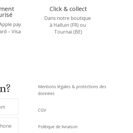
ement
Click & collect
urisé
Dans notre boutique
 Apple pay
à Halluin (FR) ou
rd – Visa
Tournai (BE)
on?
Mentions légales & protections des
données
CGV
Politique de livraison