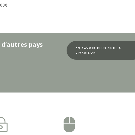
.00
€
 d’autres pays
EN SAVOIR PLUS SUR LA
LIVRAISON
~
