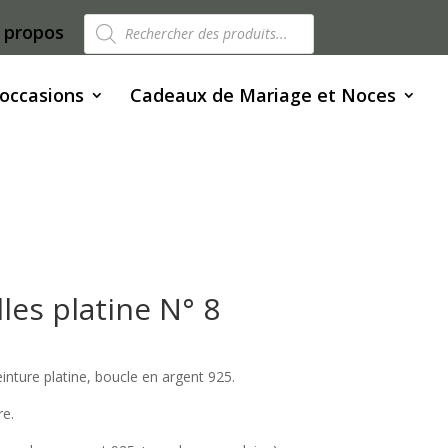
Recherche
 propos
de
produits
 occasions
Cadeaux de Mariage et Noces
lles platine N° 8
einture platine, boucle en argent 925.
e.