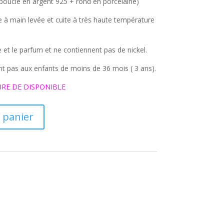
(boucle en argent 925 + rond en porcelaine)
e à main levée et cuite à très haute température
e et le parfum et ne contiennent pas de nickel.
nt pas aux enfants de moins de 36 mois ( 3 ans).
IRE DE DISPONIBLE
 panier