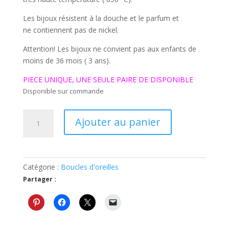
Les bijoux résistent à la douche et le parfum et
ne contiennent pas de nickel.
Attention! Les bijoux ne convient pas aux enfants de
moins de 36 mois ( 3 ans).
PIECE UNIQUE, UNE SEULE PAIRE DE DISPONIBLE
Disponible sur commande
quantité
Ajouter au panier
de
Boucles
d'oreilles
rouges
Catégorie :
Boucles d'oreilles
avec
Partager :
des
petites
fleurs