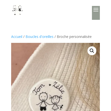
Accueil
/
Boucles d'oreilles
/ Broche personnalisée