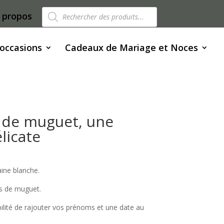
Recherche
 propos
de
produits
 occasions
Cadeaux de Mariage et Noces
 de muguet, une
licate
aine blanche.
s de muguet.
bilité de rajouter vos prénoms et une date au