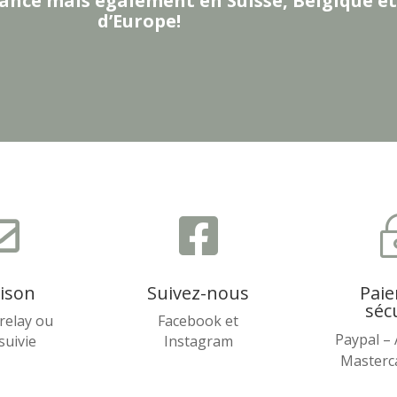
ance mais également en Suisse, Belgique et
d’Europe!


aison
Suivez-nous
Pai
séc
relay ou
Facebook et
Paypal –
 suivie
Instagram
Masterca