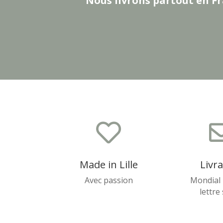
Nous livrons partout en Fr

Made in Lille
Livr
Avec passion
Mondial 
lettre