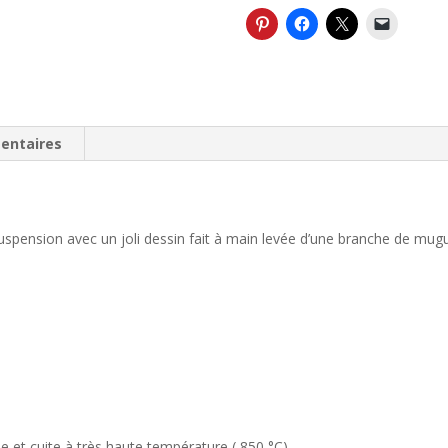
suspension
délicate
entaires
spension avec un joli dessin fait à main levée d’une branche de mug
e et cuite à très haute température ( 850 °C).