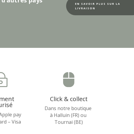
 d’autres pays
EN SAVOIR PLUS SUR LA
LIVRAISON
~

ement
Click & collect
urisé
Dans notre boutique
 Apple pay
à Halluin (FR) ou
rd – Visa
Tournai (BE)