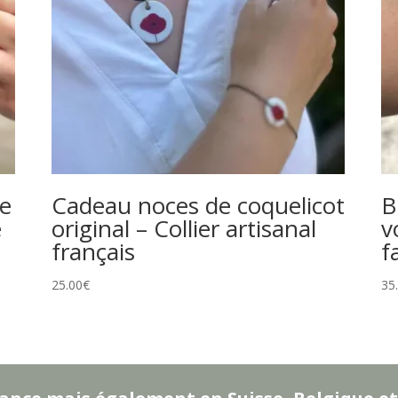
ce
Cadeau noces de coquelicot
B
e
original – Collier artisanal
v
français
f
25.00
€
35