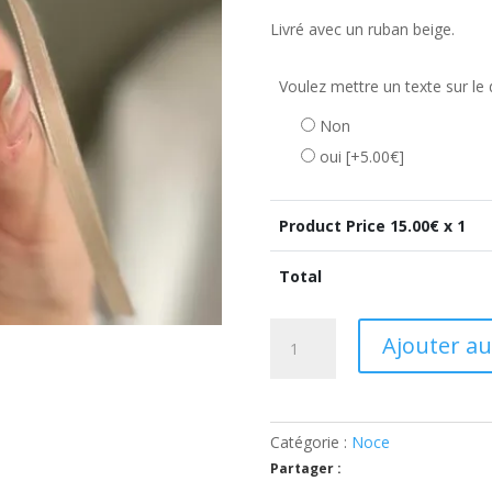
Livré avec un ruban beige.
Voulez mettre un texte sur le 
Non
oui
[+5.00€]
Product Price
15.00
€ x 1
Total
quantité
Ajouter au
de
Cadeau
noces
de
Catégorie :
Noce
muguet,
Partager :
une