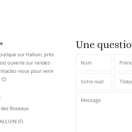
Une questi
ue
utique sur Halluin, près
, est ouverte sur rendez-
ontactez-nous pour venir
r 🙂
e
e des Roseaux
ALLUIN (F)