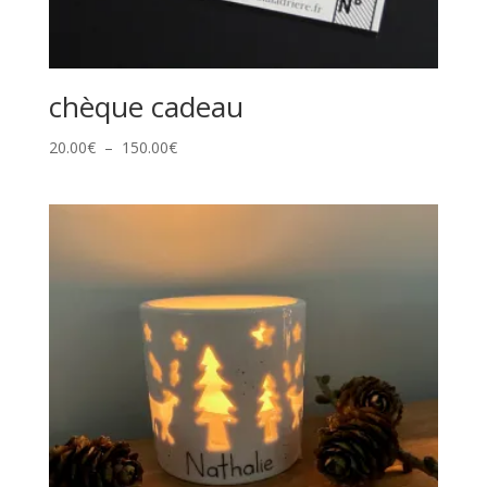
chèque cadeau
Plage
20.00
€
–
150.00
€
de
prix :
20.00€
à
150.00€