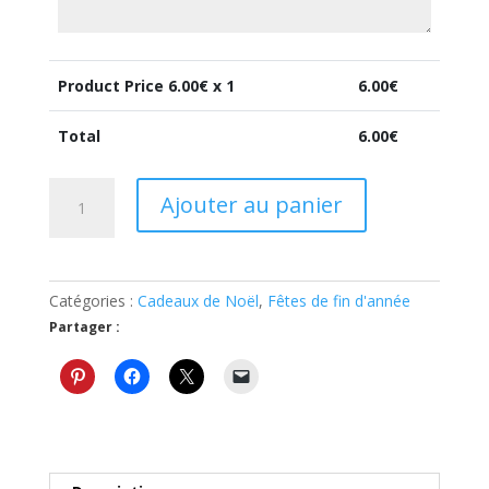
Product Price
6.00
€ x 1
6.00
€
Total
6.00
€
quantité
Ajouter au panier
de
Décoration
sapin
personnalisée
Catégories :
Cadeaux de Noël
,
Fêtes de fin d'année
à
Partager :
suspendre
"rond"