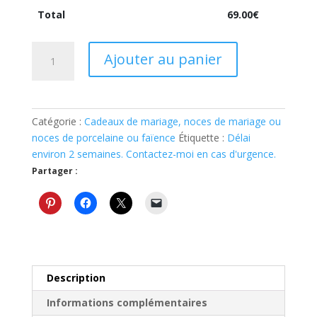
Total
69.00
€
quantité
Ajouter au panier
de
Duo
de
tasses
Catégorie :
Cadeaux de mariage, noces de mariage ou
cadeau
noces de porcelaine ou faïence
Étiquette :
Délai
de
environ 2 semaines. Contactez-moi en cas d'urgence.
mariage
Partager :
noce
de
porcelaine
20
ans
faïence
Description
Informations complémentaires