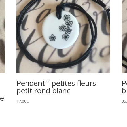
Pendentif petites fleurs
P
petit rond blanc
b
ne
17.00
€
35