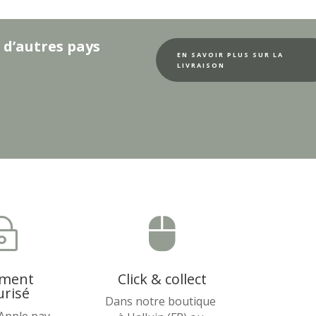
 d’autres pays
EN SAVOIR PLUS SUR LA
LIVRAISON
~

ement
Click & collect
urisé
Dans notre boutique
 Apple pay