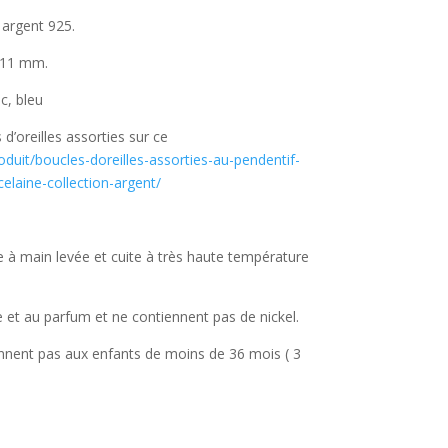
 argent 925.
n 11 mm.
nc, bleu
 d’oreilles assorties sur ce
produit/boucles-doreilles-assorties-au-pendentif-
celaine-collection-argent/
e à main levée et cuite à très haute température
e et au parfum et ne contiennent pas de nickel.
ennent pas aux enfants de moins de 36 mois ( 3