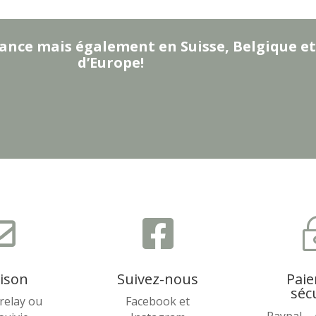
ance mais également en Suisse, Belgique et
d’Europe!


aison
Suivez-nous
Pai
séc
relay ou
Facebook et
Paypal –