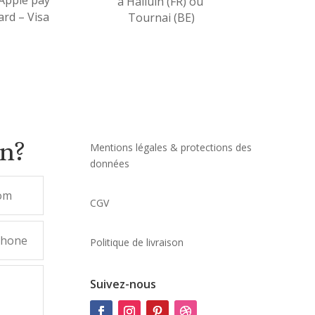
à Halluin (FR) ou
rd – Visa
Tournai (BE)
on?
Mentions légales & protections des
données
CGV
Politique de livraison
Suivez-nous