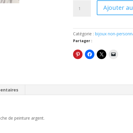
quantité
Ajouter au
de
Joli
pendentif
avec
Catégorie :
bijoux non-personna
une
Partager :
petite
pastille
en
porcelaine
et
une
chaine
entaires
en
argent
925
cadeau
uche de peinture argent.
Noël
femme