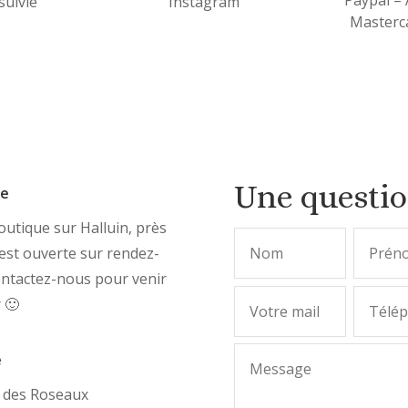
 suivie
Instagram
Masterca
Une questi
ue
utique sur Halluin, près
, est ouverte sur rendez-
ontactez-nous pour venir
r 🙂
e
e des Roseaux