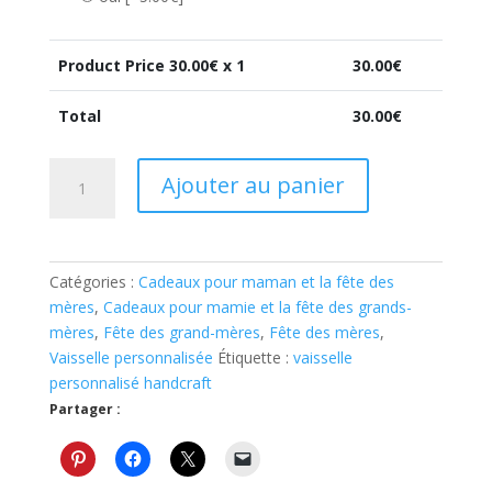
Product Price
30.00
€ x 1
30.00
€
Total
30.00
€
quantité
Ajouter au panier
de
Pelle
à
tarte
Catégories :
Cadeaux pour maman et la fête des
cadeau
mères
,
Cadeaux pour mamie et la fête des grands-
grand
mères
,
Fête des grand-mères
,
Fête des mères
,
mère
Vaisselle personnalisée
Étiquette :
vaisselle
personnalisé
personnalisé handcraft
en
Partager :
porcelaine