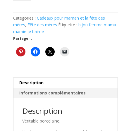
Pendentif
pour
maman
Catégories :
Cadeaux pour maman et la fête des
avec
mères
,
Fête des mères
Étiquette :
bijou femme mama
un
mamie je t'aime
joli
Partager :
texte
pour
dire
je
t'aime
Description
Informations complémentaires
Description
Véritable porcelaine.