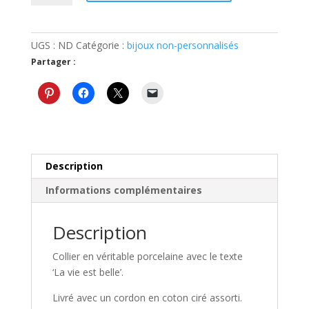
Pendentif
'La
vie
UGS :
ND
Catégorie :
bijoux non-personnalisés
est
Partager :
belle'
Description
Informations complémentaires
Description
Collier en véritable porcelaine avec le texte
‘La vie est belle’.
Livré avec un cordon en coton ciré assorti.