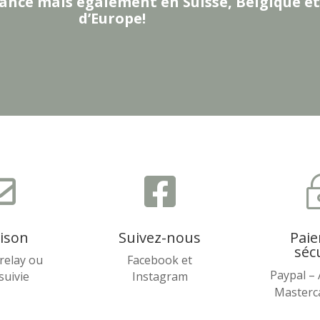
ance mais également en Suisse, Belgique et
d’Europe!


aison
Suivez-nous
Pai
séc
relay ou
Facebook et
Paypal –
 suivie
Instagram
Masterca