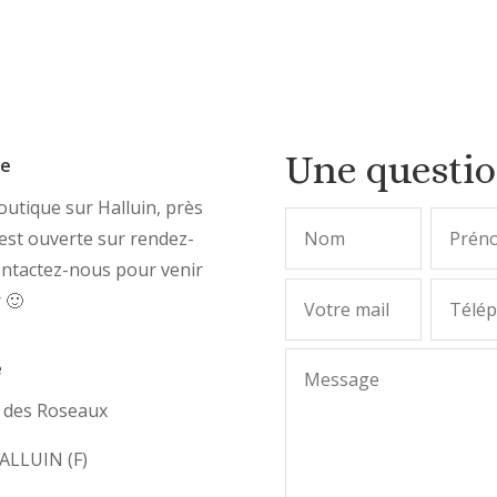
Une questi
ue
utique sur Halluin, près
, est ouverte sur rendez-
ontactez-nous pour venir
r 🙂
e
e des Roseaux
ALLUIN (F)