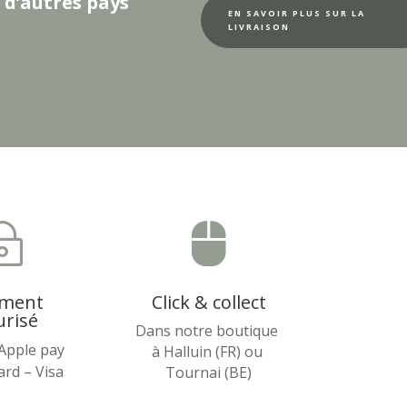
 d’autres pays
EN SAVOIR PLUS SUR LA
LIVRAISON
~

ement
Click & collect
urisé
Dans notre boutique
 Apple pay
à Halluin (FR) ou
rd – Visa
Tournai (BE)