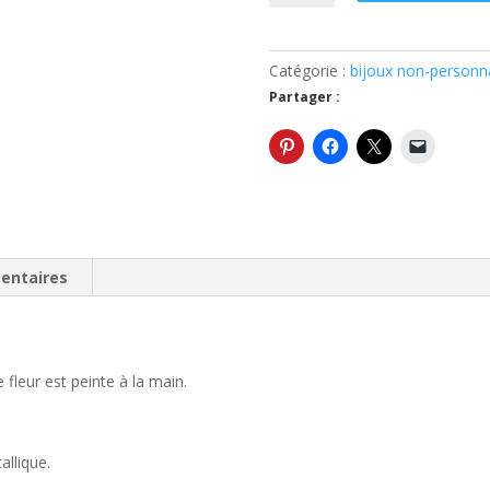
Pendentif
petites
fleurs
Catégorie :
bijoux non-personna
ovale
Partager :
blanc
entaires
 fleur est peinte à la main.
allique.