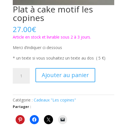
Plat à cake motif les
copines
27.00
€
Article en stock et livrable sous 2 à 3 jours.
Merci d’indiquer ci-dessous
* un texte si vous souhaitez un texte au dos ( 5 €)
quantité
Ajouter au panier
de
Plat
à
cake
Catégorie :
Cadeaux "Les copines"
motif
Partager :
les
copines