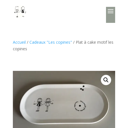
Accueil
/
Cadeaux "Les copines"
/ Plat à cake motif les
copines