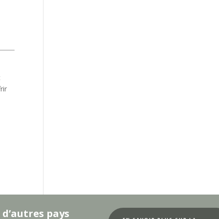
c
rir
 d’autres pays