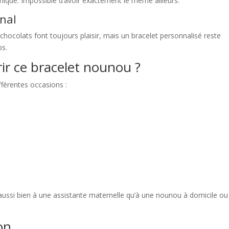
nique. Impossible d’avoir exactement le même ailleurs.
nal
hocolats font toujours plaisir, mais un bracelet personnalisé reste
ps.
rir ce bracelet nounou ?
fférentes occasions :
 aussi bien à une assistante maternelle qu’à une nounou à domicile o
on