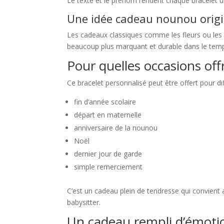
Le texte et le prénom rendent chaque bracelet u
Une idée cadeau nounou origi
Les cadeaux classiques comme les fleurs ou les c
beaucoup plus marquant et durable dans le tem
Pour quelles occasions off
Ce bracelet personnalisé peut être offert pour di
fin d’année scolaire
départ en maternelle
anniversaire de la nounou
Noël
dernier jour de garde
simple remerciement
C’est un cadeau plein de tendresse qui convient
babysitter.
Un cadeau rempli d’émoti