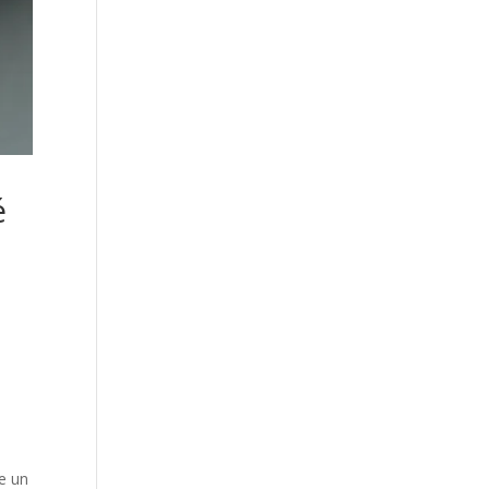
é
re un