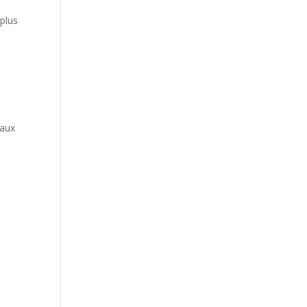
 plus
naux