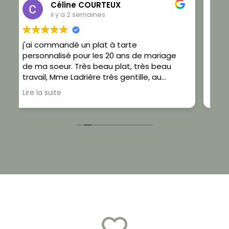
Vane'S Pout-pout
il y a 2 semaines
Je recommande. En plus de faire de très
age
beaux bijoux confectionner avec soin,
u
personne à l'écoute qui répond à nos
besoins. Au top. Gros coup de cœur pour
 très
ces créations où je n'hésiterais pas à faire
Lire la suite
d'autres commandes. PS: Je porte un
ités.
collier en porcelaine chaque jours depuis
quelques années et il n'a pas bouger 🥰
