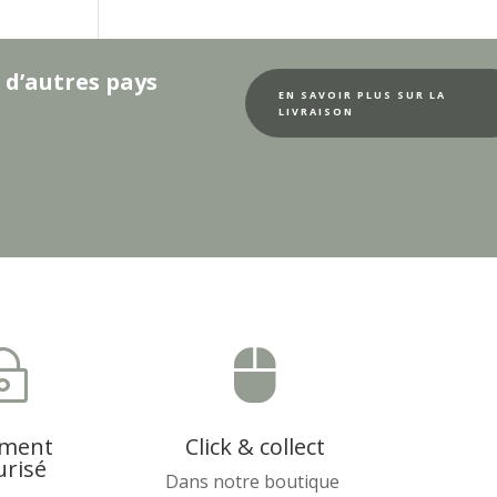
 d’autres pays
EN SAVOIR PLUS SUR LA
LIVRAISON
~

ement
Click & collect
urisé
Dans notre boutique