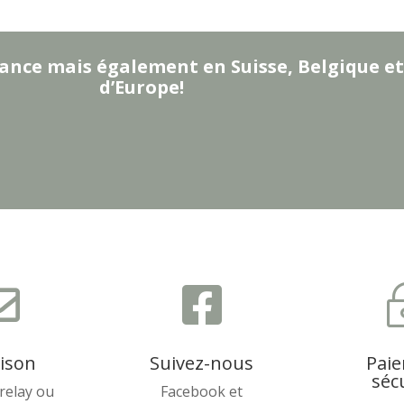
ance mais également en Suisse, Belgique et
d’Europe!


aison
Suivez-nous
Pai
séc
relay ou
Facebook et