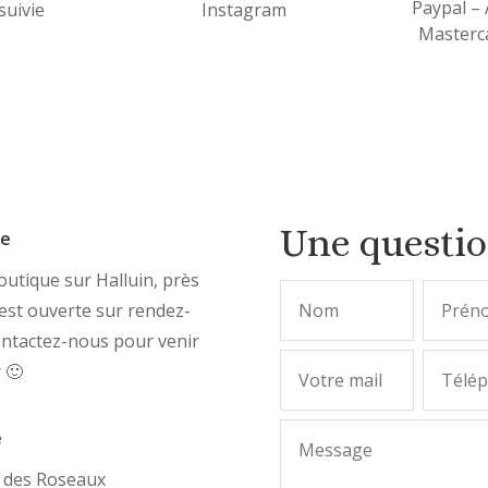
Paypal –
 suivie
Instagram
Masterca
Une questi
ue
utique sur Halluin, près
, est ouverte sur rendez-
ontactez-nous pour venir
r 🙂
e
e des Roseaux