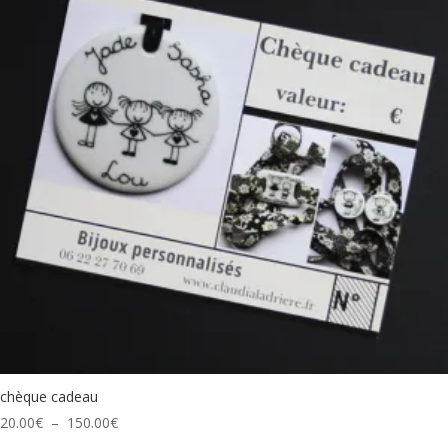
chèque cadeau
Plage
20.00
€
–
150.00
€
de