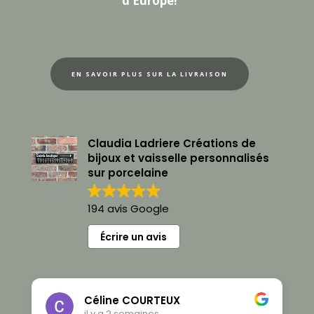
d’Europe!
EN SAVOIR PLUS SUR LA LIVRAISON
Claudia Ladriere Créations de
bijoux et vaisselle personnalisés
sur porcelaine
194 avis Google
Écrire un avis
Céline COURTEUX
il y a 2 semaines