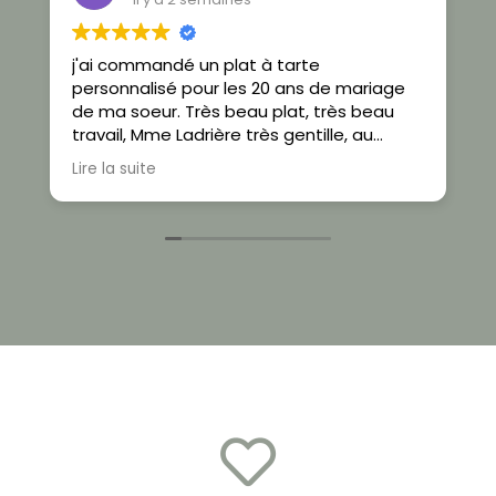
j'ai commandé un plat à tarte
J
personnalisé pour les 20 ans de mariage
b
de ma soeur. Très beau plat, très beau
p
travail, Mme Ladrière très gentille, au
b
service de ses clients, travail et envoi très
c
Lire la suite
L
soignés. Un grand merci, ce cadeau a
d
énormément plu aux mariés et aux invités.
c
q
