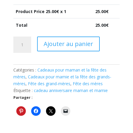
Product Price
25.00
€ x 1
25.00
€
Total
25.00
€
quantité
Ajouter au panier
de
Boîte
personnalisée
blanc
Catégories :
Cadeaux pour maman et la fête des
en
mères
,
Cadeaux pour mamie et la fête des grands-
porcelaine
mères
,
Fête des grand-mères
,
Fête des mères
pour
Étiquette :
cadeau anniversaire maman et mamie
mamie
Partager :
ou
maman