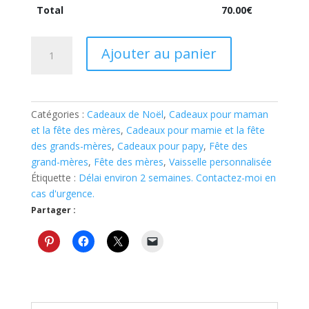
Total
70.00
€
quantité
Ajouter au panier
de
Plat
rond
"famille"
Catégories :
Cadeaux de Noël
,
Cadeaux pour maman
personnalisé
et la fête des mères
,
Cadeaux pour mamie et la fête
cadeau
des grands-mères
,
Cadeaux pour papy
,
Fête des
Noël
grand-mères
,
Fête des mères
,
Vaisselle personnalisée
mamie
Étiquette :
Délai environ 2 semaines. Contactez-moi en
et
cas d'urgence.
papy
Partager :