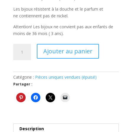
Les bijoux résistent à la douche et le parfum et
ne contiennent pas de nickel.
Attention! Les bijoux ne convient pas aux enfants de
moins de 36 mois ( 3 ans).
quantité
Ajouter au panier
de
Boucles
d'oreilles
bleues
Catégorie :
Pièces uniques vendues (épuisé)
2
Partager :
Description