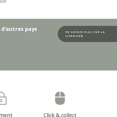
.00
€
 d’autres pays
EN SAVOIR PLUS SUR LA
LIVRAISON
~

ement
Click & collect