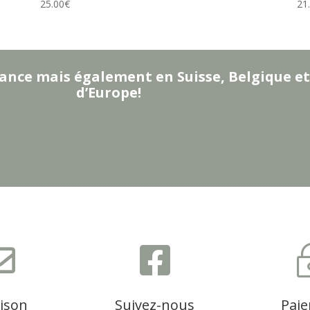
25.00
€
21
ance mais également en Suisse, Belgique et
d’Europe!


aison
Suivez-nous
Pai