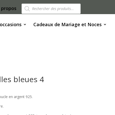
Recherche
 propos
de
produits
 occasions
Cadeaux de Mariage et Noces
lles bleues 4
oucle en argent 925.
e.