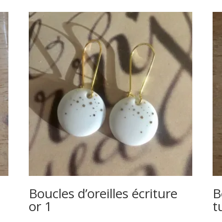
Boucles d’oreilles écriture
B
or 1
t