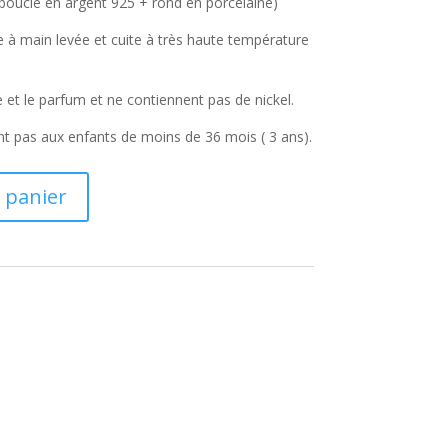
(boucle en argent 925 + rond en porcelaine)
e à main levée et cuite à très haute température
e et le parfum et ne contiennent pas de nickel.
nt pas aux enfants de moins de 36 mois ( 3 ans).
 panier