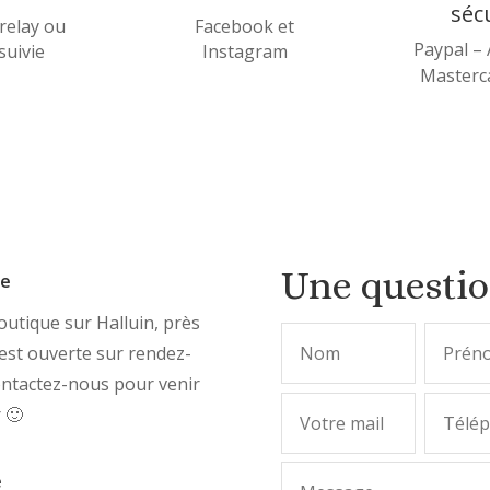
séc
relay ou
Facebook et
Paypal –
 suivie
Instagram
Masterca
Une questi
ue
utique sur Halluin, près
, est ouverte sur rendez-
ontactez-nous pour venir
r 🙂
e