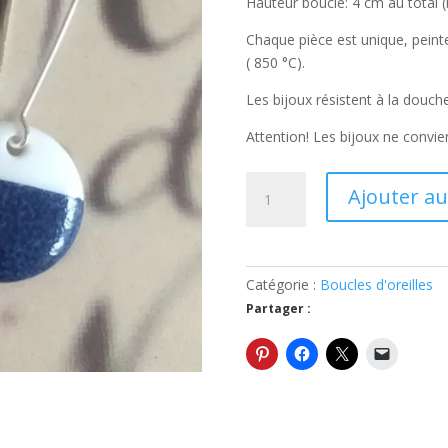
Hauteur boucle: 4 cm au total 
Chaque pièce est unique, peint
( 850 °C).
Les bijoux résistent à la douch
Attention! Les bijoux ne convie
quantité
Ajouter au
de
Boucles
d'oreilles
bleues
Catégorie :
Boucles d'oreilles
4
Partager :