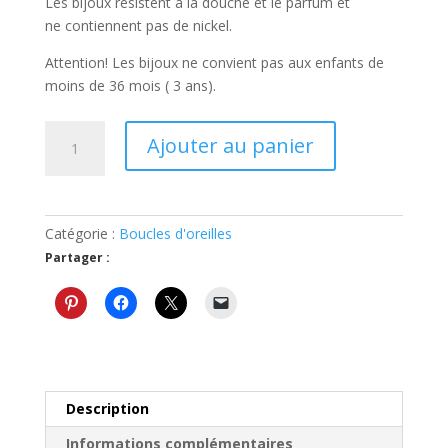
Les bijoux résistent à la douche et le parfum et
ne contiennent pas de nickel.
Attention! Les bijoux ne convient pas aux enfants de
moins de 36 mois ( 3 ans).
quantité
Ajouter au panier
de
Boucles
d'oreilles
grises
Catégorie :
Boucles d'oreilles
3
Partager :
Description
Informations complémentaires