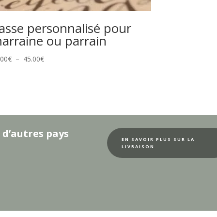
asse personnalisé pour
arraine ou parrain
Plage
.00
€
–
45.00
€
de
prix :
30.00€
à
45.00€
 d’autres pays
EN SAVOIR PLUS SUR LA
LIVRAISON