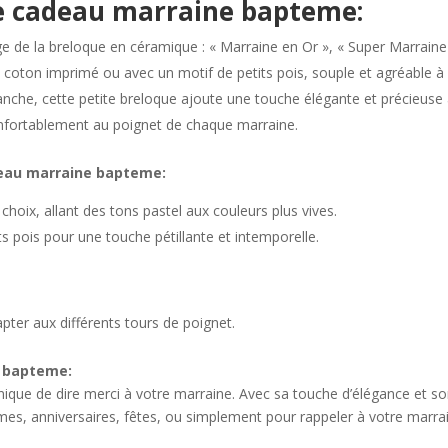
ce cadeau marraine bapteme:
e de la breloque en céramique : « Marraine en Or », « Super Marraine 
 coton imprimé ou avec un motif de petits pois, souple et agréable à 
anche, cette petite breloque ajoute une touche élégante et précieuse 
onfortablement au poignet de chaque marraine.
deau marraine bapteme:
 choix, allant des tons pastel aux couleurs plus vives.
tits pois pour une touche pétillante et intemporelle.
pter aux différents tours de poignet.
e bapteme:
ique de dire merci à votre marraine. Avec sa touche d’élégance et so
mes, anniversaires, fêtes, ou simplement pour rappeler à votre marrai