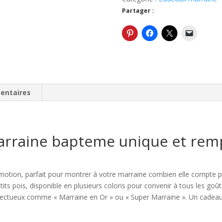
bapteme,
Partager :
Noël
ou
une
naissance,
bracelet
avec
cœur
entaires
arraine bapteme unique et remp
 émotion, parfait pour montrer à votre marraine combien elle compte
etits pois, disponible en plusieurs coloris pour convenir à tous les go
fectueux comme « Marraine en Or » ou « Super Marraine ». Un cadeau