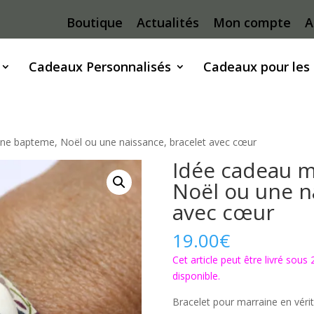
Boutique
Actualités
Mon compte
A
Cadeaux Personnalisés
Cadeaux pour les
ine bapteme, Noël ou une naissance, bracelet avec cœur
Idée cadeau 
Noël ou une n
avec cœur
19.00
€
Cet article peut être livré sous
disponible.
Bracelet pour marraine en véri