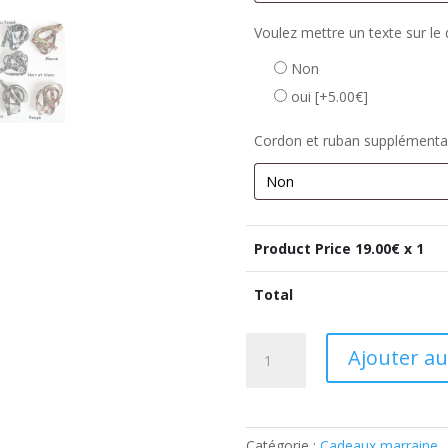
Voulez mettre un texte sur le 
Non
oui
[+5.00€]
Cordon et ruban supplémenta
Product Price
19.00
€ x 1
Total
quantité
Ajouter au
de
Idée
cadeau
marraine
Catégorie :
Cadeaux marraine