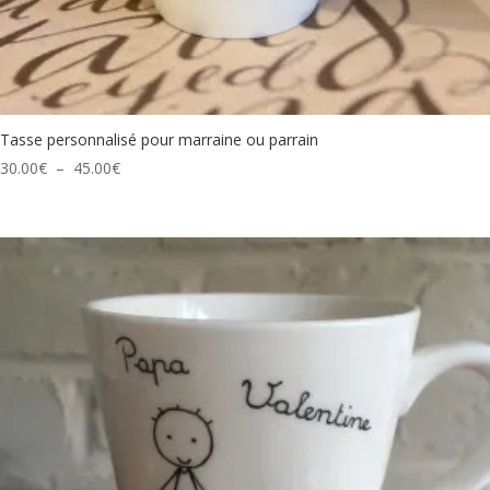
Tasse personnalisé pour marraine ou parrain
Plage
30.00
€
–
45.00
€
de
prix :
30.00€
à
45.00€