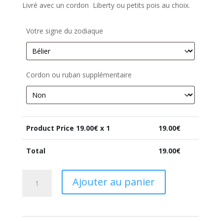
Livré avec un cordon Liberty ou petits pois au choix.
Votre signe du zodiaque
Cordon ou ruban supplémentaire
Product Price
19.00
€ x 1
19.00
€
Total
19.00
€
quantité
Ajouter au panier
de
Bijou
de
sac