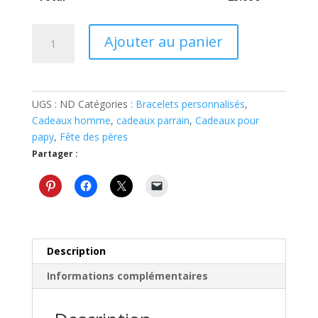
quantité
Ajouter au panier
de
Bracelet
personnalisé
homme
UGS :
ND
Catégories :
Bracelets personnalisés
,
cadeau
Cadeaux homme
,
cadeaux parrain
,
Cadeaux pour
fête
papy
,
Fête des pères
des
Partager :
pères
Description
Informations complémentaires