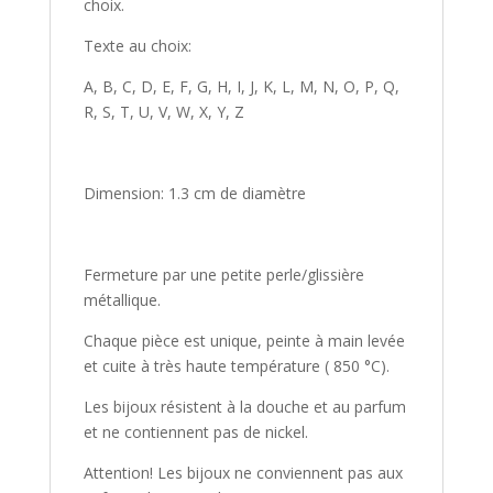
choix.
Texte au choix:
A, B, C, D, E, F, G, H, I, J, K, L, M, N, O, P, Q,
R, S, T, U, V, W, X, Y, Z
Dimension: 1.3 cm de diamètre
Fermeture par une petite perle/glissière
métallique.
Chaque pièce est unique, peinte à main levée
et cuite à très haute température ( 850 °C).
Les bijoux résistent à la douche et au parfum
et ne contiennent pas de nickel.
Attention! Les bijoux ne conviennent pas aux