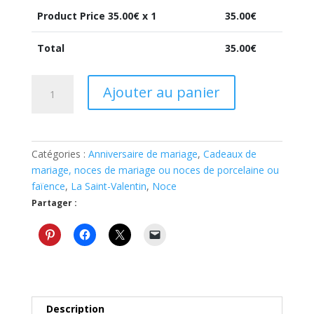
Product Price
35.00
€ x 1
35.00
€
Total
35.00
€
quantité
Ajouter au panier
de
Bracelet
personnalisé
avec
Catégories :
Anniversaire de mariage
,
Cadeaux de
vos
mariage, noces de mariage ou noces de porcelaine ou
initiales
faïence
,
La Saint-Valentin
,
Noce
bijou
Partager :
noces
de
faïence
9
ans
de
mariage
Description