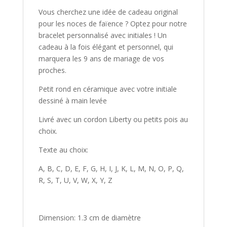
Vous cherchez une idée de cadeau original
pour les noces de faïence ? Optez pour notre
bracelet personnalisé avec initiales ! Un
cadeau à la fois élégant et personnel, qui
marquera les 9 ans de mariage de vos
proches.
Petit rond en céramique avec votre initiale
dessiné à main levée
Livré avec un cordon Liberty ou petits pois au
choix.
Texte au choix:
A, B, C, D, E, F, G, H, I, J, K, L, M, N, O, P, Q,
R, S, T, U, V, W, X, Y, Z
Dimension: 1.3 cm de diamètre