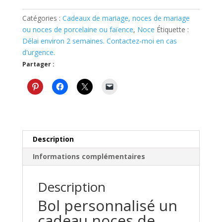
personnalisé
en
Catégories :
Cadeaux de mariage, noces de mariage
faïence
ou noces de porcelaine ou faïence
,
Noce
Étiquette :
–
Délai environ 2 semaines. Contactez-moi en cas
Cadeau
d'urgence.
noces
Partager :
de
faïence
Description
Informations complémentaires
Description
Bol personnalisé un
cadeau noces de