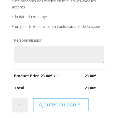
* les prénoms des mariés en minuscules avec les
accents
* la date du mariage
* un petit texte si vous en voulez au dos de la tasse
Personnalisation
Product Price
23.00
€ x 1
23.00
€
Total
23.00
€
quantité
Ajouter au panier
de
Bol