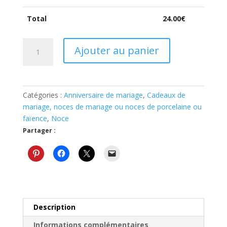
Total
24.00
€
quantité
Ajouter au panier
de
Idée
cadeau
noces
Catégories :
Anniversaire de mariage
,
Cadeaux de
de
mariage, noces de mariage ou noces de porcelaine ou
mariage,
faïence
,
Noce
porcelaine
Partager :
ou
faïence
décoration
noces
de
mariage
Description
Informations complémentaires