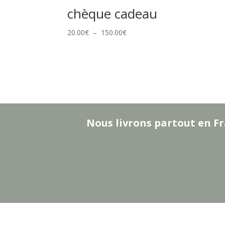
chèque cadeau
Plage
20.00
€
–
150.00
€
de
prix :
20.00€
à
150.00€
Nous livrons partout en Fr