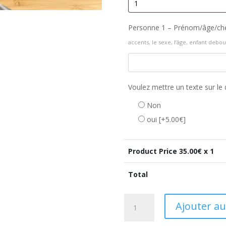
Personne 1 – Prénom/âge/ch
accents, le sexe, l’âge, enfant debo
Voulez mettre un texte sur le 
Non
oui
[+5.00€]
Product Price
35.00
€ x 1
Total
quantité
Ajouter au
de
Idée