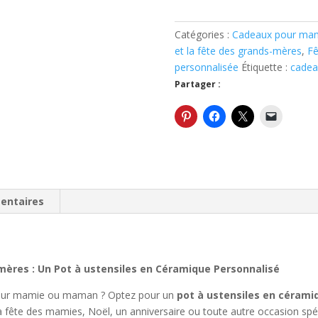
Cadeau
Originale
Catégories :
Cadeaux pour mama
fête
et la fête des grands-mères
,
Fê
des
personnalisée
Étiquette :
cadea
grand-
Partager :
mères:
Pot
à
ustensiles
personnalisé
entaires
mères : Un Pot à ustensiles en Céramique Personnalisé
 pour mamie ou maman ? Optez pour un
pot à ustensiles en cérami
la fête des mamies, Noël, un anniversaire ou toute autre occasion spéc