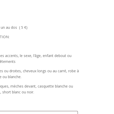
 un au dos ( 5 €)
TION:
s accents, le sexe, l’âge, enfant debout ou
 vêtements
ées ou droites, cheveux longs ou au carré, robe à
e ou blanche.
piques, mèches devant, casquette blanche ou
é, short blanc ou noir.