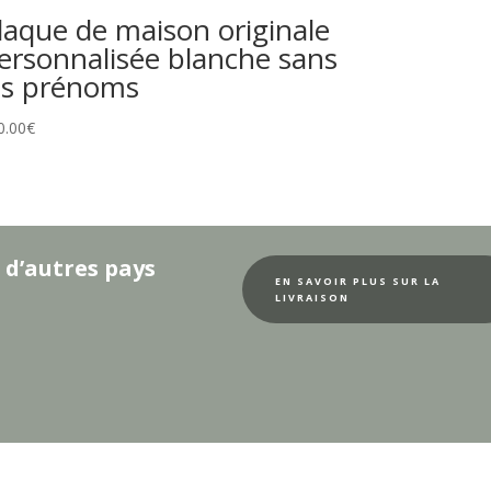
laque de maison originale
ersonnalisée blanche sans
es prénoms
0.00
€
 d’autres pays
EN SAVOIR PLUS SUR LA
LIVRAISON