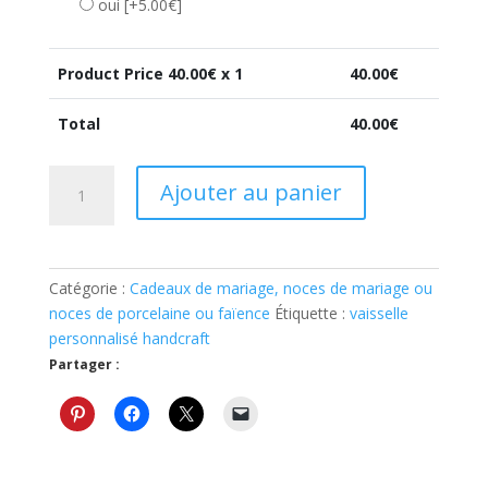
oui
[+5.00€]
Product Price
40.00
€ x 1
40.00
€
Total
40.00
€
quantité
Ajouter au panier
de
Pelle
à
tarte
Catégorie :
Cadeaux de mariage, noces de mariage ou
personnalisée
noces de porcelaine ou faïence
Étiquette :
vaisselle
cadeau
personnalisé handcraft
noces
Partager :
de
mariage
ou
noces
de