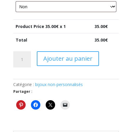
Product Price
35.00
€ x 1
35.00
€
Total
35.00
€
quantité
Ajouter au panier
de
Pendentif
carré
motif
Catégorie :
bijoux non-personnalisés
burberry
Partager :