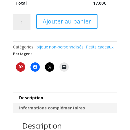
Total
17.00
€
quantité
Ajouter au panier
de
Pendentif
petites
fleurs
Catégories :
bijoux non-personnalisés
,
Petits cadeaux
petit
Partager :
rond
blanc
Description
Informations complémentaires
Description