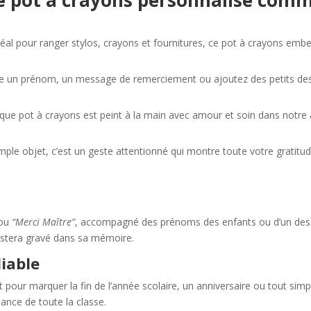
déal pour ranger stylos, crayons et fournitures, ce pot à crayons embe
ire un prénom, un message de remerciement ou ajoutez des petits dess
que pot à crayons est peint à la main avec amour et soin dans notre at
imple objet, c’est un geste attentionné qui montre toute votre gratitude
ou
“Merci Maître”
, accompagné des prénoms des enfants ou d’un dess
estera gravé dans sa mémoire.
liable
t pour marquer la fin de l’année scolaire, un anniversaire ou tout sim
sance de toute la classe.