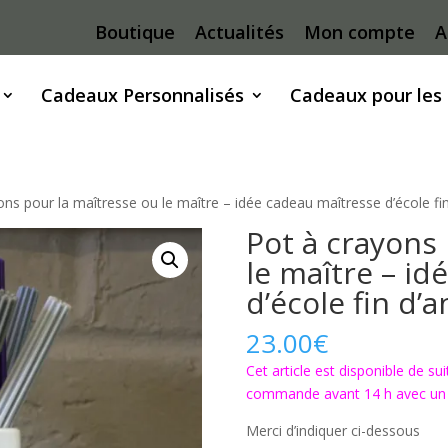
Boutique
Actualités
Mon compte
A
Cadeaux Personnalisés
Cadeaux pour les
ons pour la maîtresse ou le maître – idée cadeau maîtresse d’école fi
Pot à crayons
le maître – id
d’école fin d’
23.00
€
Cet article est disponible de su
commande avant 14 h avec un e
Merci d’indiquer ci-dessous