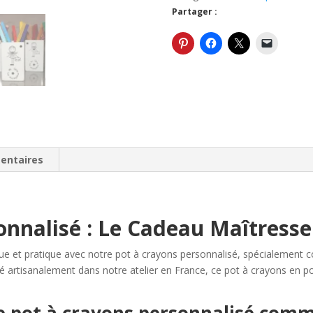
pour
Partager :
la
maîtresse
ou
le
maître
-
idée
cadeau
maîtresse
entaires
d'école
fin
d'année
nnalisé : Le Cadeau Maîtresse 
ue et pratique avec notre pot à crayons personnalisé, spécialement c
é artisanalement dans notre atelier en France, ce pot à crayons en por
re pot à crayons personnalisé com