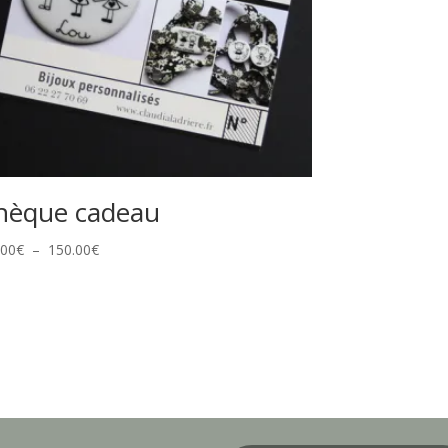
hèque cadeau
Plage
.00
€
–
150.00
€
de
prix :
20.00€
à
150.00€