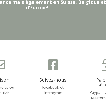
ance mais également en Suisse, Belgique et
d’Europe!


aison
Suivez-nous
Pai
séc
relay ou
Facebook et
Paypal –
 suivie
Instagram
Masterca