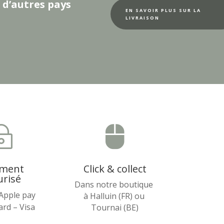
 d’autres pays
EN SAVOIR PLUS SUR LA
LIVRAISON
~

ement
Click & collect
urisé
Dans notre boutique
 Apple pay
à Halluin (FR) ou
rd – Visa
Tournai (BE)