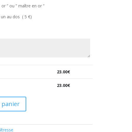
 or ” ou ” maître en or ”
 un au dos ( 5 €)
23.00
€
23.00
€
 panier
îtresse