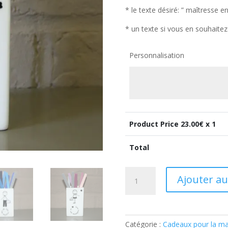
* le texte désiré: ” maîtresse en
* un texte si vous en souhaitez
Personnalisation
Product Price
23.00
€ x 1
Total
quantité
Ajouter au
de
Pot
à
crayons
Catégorie :
Cadeaux pour la ma