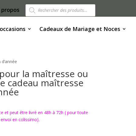
Recherche
 propos
de
produits
 occasions
Cadeaux de Mariage et Noces
n d’année
 pour la maîtresse ou
ée cadeau maîtresse
année
ite et peut être livré en 48h à 72h ( pour toute
nvoi en colissimo).