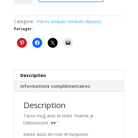
Tasse
mug
mamie
Catégorie :
Pièces uniques vendues (épuisé)
je
Partager :
t'adoooore
turquoise
Description
Informations complémentaires
Description
Tasse mug avec le texte “mamie je
t’adooooore ♥♥ ”
existe aussi en rose et turquoise.