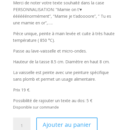
Merci de noter votre texte souhaité dans la case
PERSONNALISATION: “Mamie on t’♥
éééééénormément”, “Mamie je t’adoooore”, ” Tu es
une mamie en or”,…..
Pièce unique, peinte à main levée et cuite à très haute
température ( 850 °C).
Passe au lave-vaisselle et micro-ondes.
Hauteur de la tasse 8.5 cm. Diamètre en haut 8 cm.
La vaisselle est peinte avec une peinture spécifique
sans plomb et permet un usage alimentaire.
Prix 19 €.
Possibilité de rajouter un texte au dos: 5 €
Disponible sur commande
quantité
Ajouter au panier
de