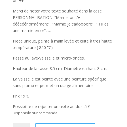
or ♥♥ ”
Merci de noter votre texte souhaité dans la case
PERSONNALISATION: “Mamie on t’♥
éééééénormément”, “Mamie je t’adoooore”, ” Tu es
une mamie en or”,…..
Pièce unique, peinte à main levée et cuite à très haute
température ( 850 °C).
Passe au lave-vaisselle et micro-ondes.
Hauteur de la tasse 8.5 cm. Diamètre en haut 8 cm.
La vaisselle est peinte avec une peinture spécifique
sans plomb et permet un usage alimentaire.
Prix 19 €.
Possibilité de rajouter un texte au dos: 5 €
Disponible sur commande
quantité