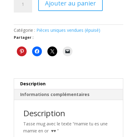
Ajouter au panier
de
Tasse
mug
mamie
Catégorie :
Pièces uniques vendues (épuisé)
tu
Partager :
es
une
mamie
en
or
rose
Description
Informations complémentaires
Description
Tasse mug avec le texte “mamie tu es une
mamie en or ♥♥ ”