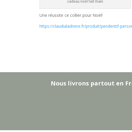
cadeau noel fait main
Une réussite ce collier pour Noël!
https://claudialadriere.fr/produit/pendentif-pers
Nous livrons partout en Fr