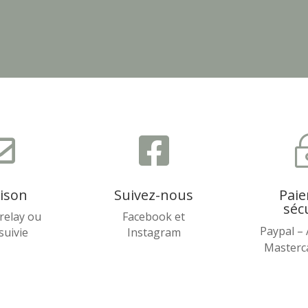


aison
Suivez-nous
Pai
séc
relay ou
Facebook et
Paypal –
 suivie
Instagram
Masterca