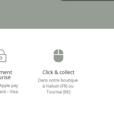
~

ement
Click & collect
urisé
Dans notre boutique
 Apple pay
à Halluin (FR) ou
rd – Visa
Tournai (BE)