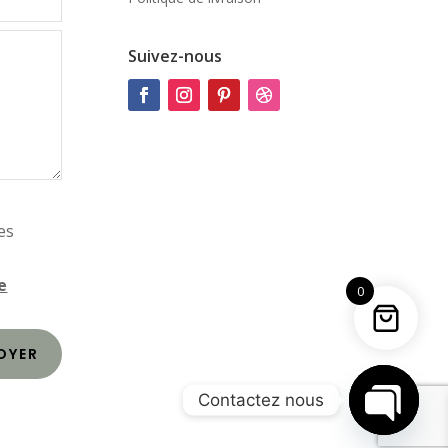
Suivez-nous
es
e
0
OYER
Contactez nous
Open