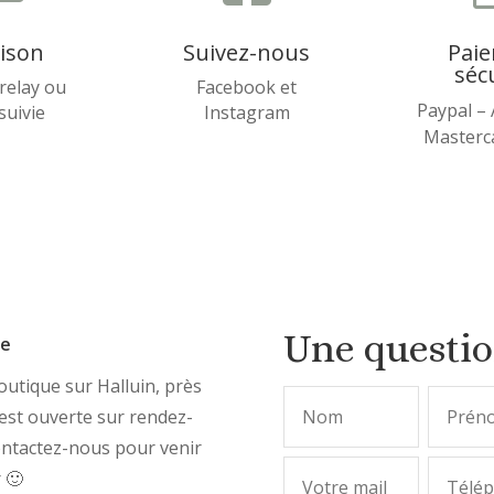
aison
Suivez-nous
Pai
séc
relay ou
Facebook et
Paypal –
 suivie
Instagram
Masterca
Une questi
ue
utique sur Halluin, près
, est ouverte sur rendez-
ontactez-nous pour venir
r 🙂