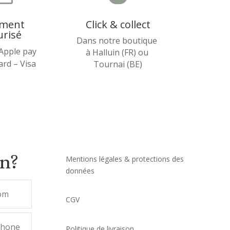
ement
Click & collect
urisé
Dans notre boutique
 Apple pay
à Halluin (FR) ou
rd – Visa
Tournai (BE)
on?
Mentions légales & protections des
données
CGV
Politique de livraison