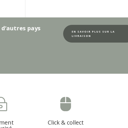
 d’autres pays
EN SAVOIR PLUS SUR LA
LIVRAISON
~

ement
Click & collect