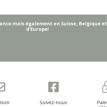
ance mais également en Suisse, Belgique et
d’Europe!


aison
Suivez-nous
Pai