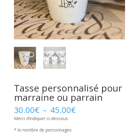
Tasse personnalisé pour
marraine ou parrain
Plage
30.00
€
–
45.00
€
de
Merci d’indiquer ci-dessous
prix :
30.00€
* le nombre de personnages
à