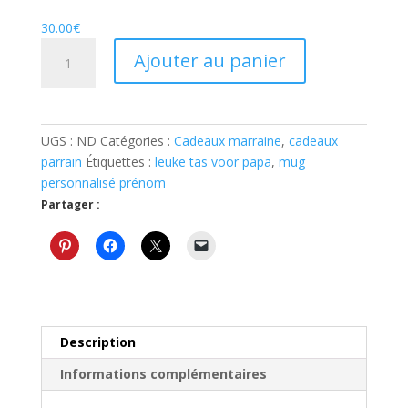
30.00
€
quantité
Ajouter au panier
de
Tasse
personnalisé
pour
UGS :
ND
Catégories :
Cadeaux marraine
,
cadeaux
marraine
parrain
Étiquettes :
leuke tas voor papa
,
mug
ou
personnalisé prénom
parrain
Partager :
Description
Informations complémentaires